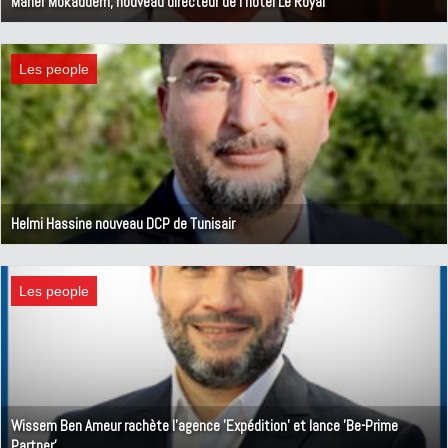
Maher Mokaddem, nouveau directeur de l'hôtel Le Royal
9 juin 2021
Les people
Helmi Hassine nouveau DCP de Tunisair
21 avril 2021
Les people
Wissem Ben Ameur rachète l'agence 'Expédition' et lance 'Be-Prime
Partner'