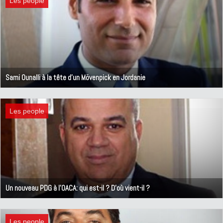
Les people
Sami Ounalli à la tête d'un Mövenpick en Jordanie
3 décembre 2018
Les people
Un nouveau PDG à l'OACA: qui est-il ? D'où vient-il ?
23 novembre 2018
Les people