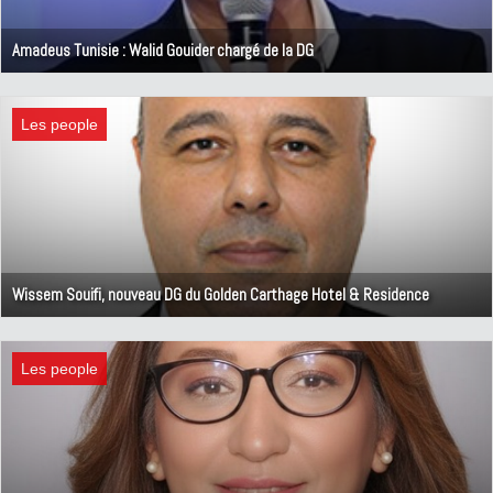
Amadeus Tunisie : Walid Gouider chargé de la DG
20 juin 2026
Les people
Wissem Souifi, nouveau DG du Golden Carthage Hotel & Residence
16 mars 2026
Les people