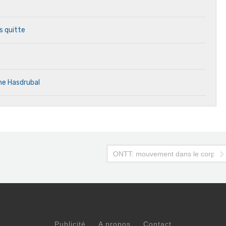
s quitte
ne Hasdrubal
e
ONTT: mouvement dans le corps d
Publicité
A propos
Contact