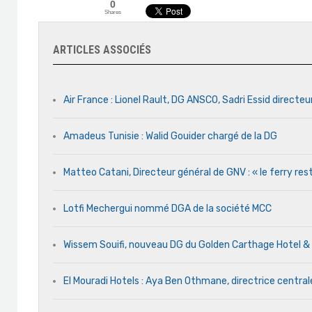
0
Shares
ARTICLES ASSOCIÉS
Air France : Lionel Rault, DG ANSCO, Sadri Essid directeu
Amadeus Tunisie : Walid Gouider chargé de la DG
Matteo Catani, Directeur général de GNV : « le ferry rest
Lotfi Mechergui nommé DGA de la société MCC
Wissem Souifi, nouveau DG du Golden Carthage Hotel &
El Mouradi Hotels : Aya Ben Othmane, directrice centr