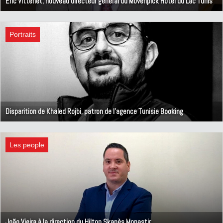
Eric Vittenet, nouveau directeur général du Mövenpick Hotel du Lac Tunis
26 avril 2024
Portraits
Disparition de Khaled Rojbi, patron de l'agence Tunisie Booking
21 avril 2024
Les people
João Vieira à la direction du Hilton Skanès Monastir