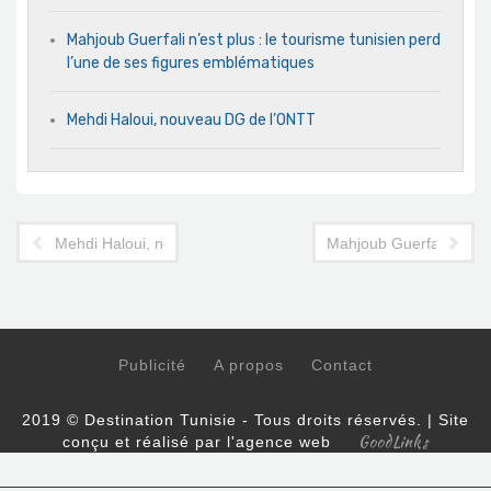
Mahjoub Guerfali n’est plus : le tourisme tunisien perd
l’une de ses figures emblématiques
Mehdi Haloui, nouveau DG de l’ONTT
Mehdi Haloui, nouveau DG de l'ONTT
Mahjoub Guerfali n’est 
Publicité
A propos
Contact
2019 © Destination Tunisie - Tous droits réservés. | Site
GoodLinks
conçu et réalisé par l'agence web