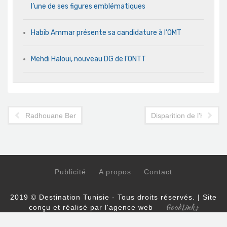
l’une de ses figures emblématiques
Habib Ammar présente sa candidature à l’OMT
Mehdi Haloui, nouveau DG de l’ONTT
Radhouane Ben Salah: une icône de la FTH s'en est allée
Disparition de l'hôtelier
Publicité
A propos
Contact
2019 © Destination Tunisie - Tous droits réservés. | Site
GoodLinks
conçu et réalisé par l'agence web