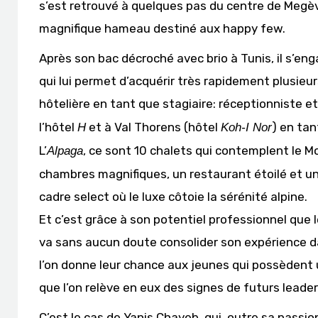
s’est retrouvé à quelques pas du centre de Megèv
magnifique hameau destiné aux happy few.
Après son bac décroché avec brio à Tunis, il s’en
qui lui permet d’acquérir très rapidement plusieu
hôtelière en tant que stagiaire: réceptionniste et
l’hôtel
et à Val Thorens (hôtel
) en tan
H
Koh-I Nor
L’
, ce sont 10 chalets qui contemplent le M
Alpaga
chambres magnifiques, un restaurant étoilé et un s
cadre select où le luxe côtoie la sérénité alpine.
Et c’est grâce à son potentiel professionnel que 
va sans aucun doute consolider son expérience da
l’on donne leur chance aux jeunes qui possèdent u
que l’on relève en eux des signes de futurs leader
C’est le cas de Yanis Chayeb, qui, outre sa passion