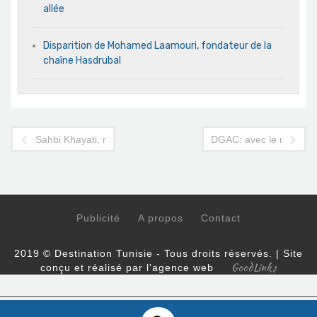
allée
Disparition de Mohamed Laamouri, fondateur de la
chaîne Hasdrubal
Sahbi Khayati, manager de Continental Tours: « Je respecte r
DGAC: avec le retour de
Publicité
A propos
Contact
2019 © Destination Tunisie - Tous droits réservés. | Site
GoodLinks
conçu et réalisé par l'agence web