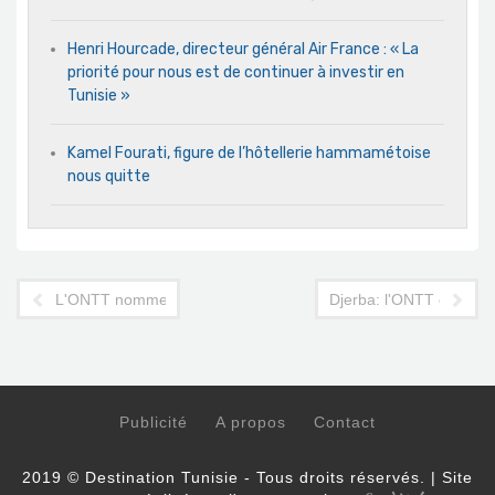
Henri Hourcade, directeur général Air France : « La
priorité pour nous est de continuer à investir en
Tunisie »
Kamel Fourati, figure de l’hôtellerie hammamétoise
nous quitte
L'ONTT nomme 3 représentants à l'étranger
Djerba: l'ONTT décide
Publicité
A propos
Contact
2019 © Destination Tunisie - Tous droits réservés. | Site