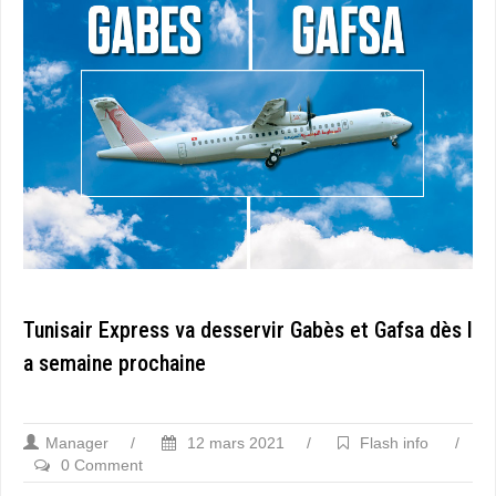
Tunisair Express va desservir Gabès et Gafsa dès l
a semaine prochaine
Manager
/
12 mars 2021
/
Flash info
/
0 Comment