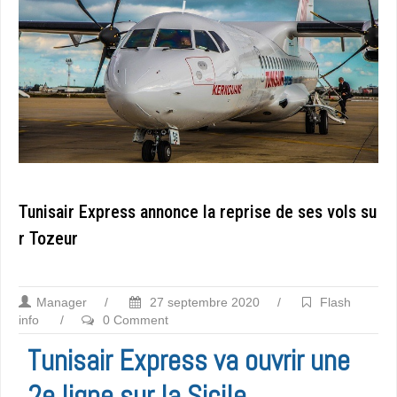
Tunisair Express annonce la reprise de ses vols su
r Tozeur
Manager
/
27 septembre 2020
/
Flash
info
/
0 Comment
Tunisair Express va ouvrir une
2e ligne sur la Sicile