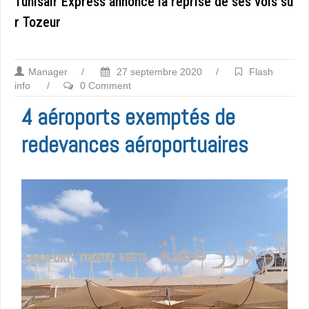
Tunisair Express annonce la reprise de ses vols su
r Tozeur
Manager
/
27 septembre 2020
/
Flash
info
/
0 Comment
4 aéroports exemptés de
redevances aéroportuaires