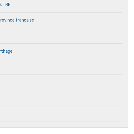
es TRE
province française
arthage