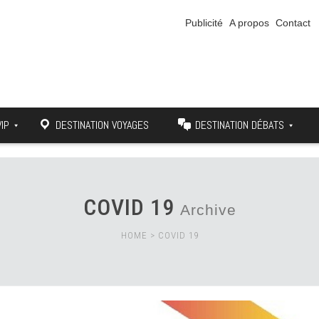
Publicité
A propos
Contact
VIP
DESTINATION VOYAGES
DESTINATION DÉBATS
COVID 19
Archive
HOME
>
COVID 19