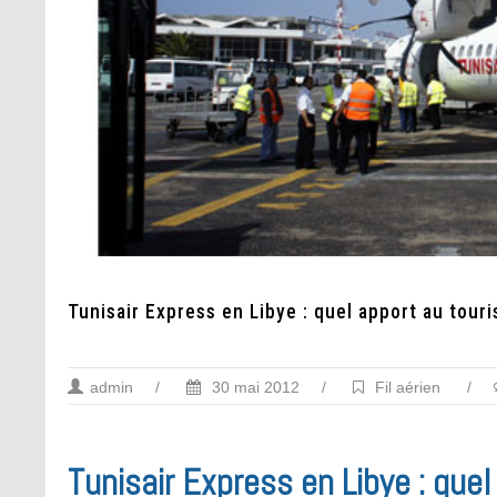
Tunisair Express en Libye : quel apport au tour
admin
/
30 mai 2012
/
Fil aérien
/
Tunisair Express en Libye : que