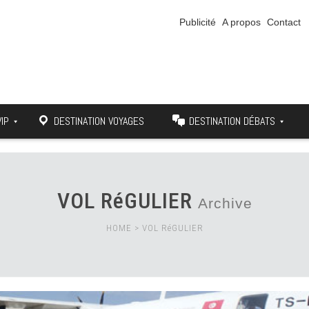
Publicité
A propos
Contact
VIP
DESTINATION VOYAGES
DESTINATION DÉBATS
VOL RéGULIER
Archive
HOME
>
VOL RéGULIER