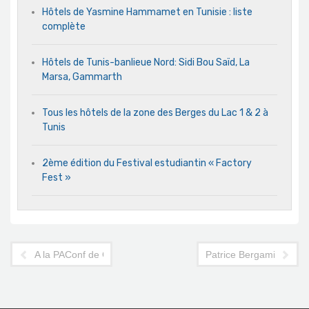
Hôtels de Yasmine Hammamet en Tunisie : liste
complète
Hôtels de Tunis-banlieue Nord: Sidi Bou Saïd, La
Marsa, Gammarth
Tous les hôtels de la zone des Berges du Lac 1 & 2 à
Tunis
2ème édition du Festival estudiantin « Factory
Fest »
A la PAConf de Genève, Tunisair et la FTAV en défense comm
Patrice Bergamini: l'O