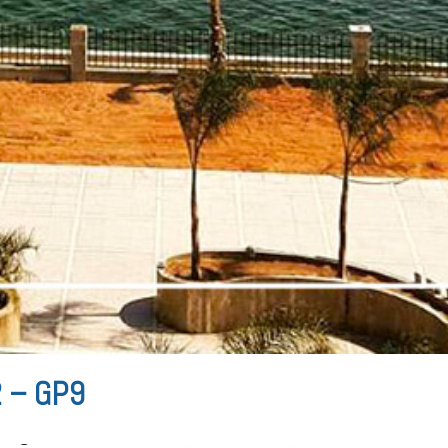
2 – GP9