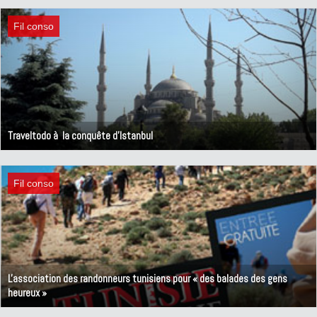
24 juillet 2012
Fil conso
Traveltodo à la conquête d'Istanbul
20 juin 2012
Fil conso
L'association des randonneurs tunisiens pour « des balades des gens
heureux »
18 juin 2012