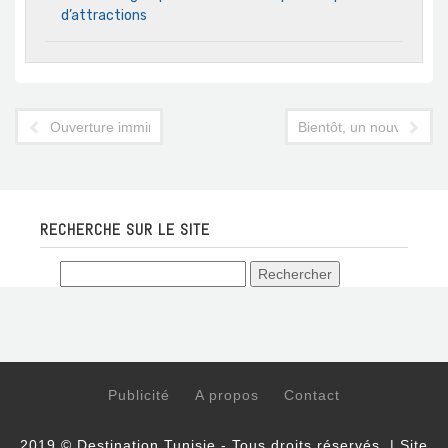
d’attractions
Ouverture imminente de l'hôtel Dar Hi à Nefta
Bientôt, un nouvel hôte
RECHERCHE SUR LE SITE
Publicité
A propos
Contact
2019 © Destination Tunisie - Tous droits réservés. | Site