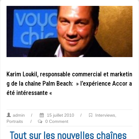
Karim Loukil, responsable commercial et marketin
g de la chaîne Palm Beach: » l’expérience Accor a
été intéressante «
admin
/
15 juillet 2010
/
Interviews
,
Portraits
/
0 Comment
Tout sur les nouvelles chaînes