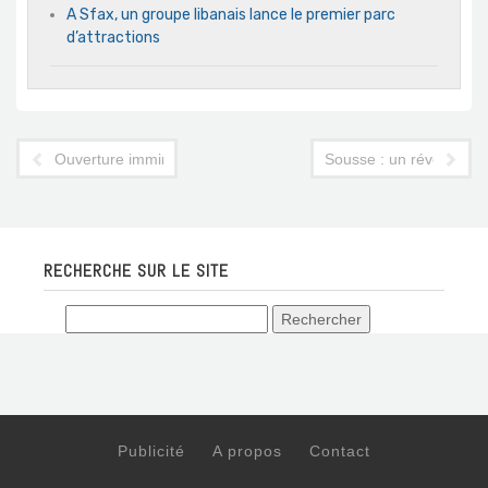
A Sfax, un groupe libanais lance le premier parc
d’attractions
Ouverture imminente de la plus grande discothèque de Djerba
Sousse : un réveillon 
RECHERCHE SUR LE SITE
Publicité
A propos
Contact