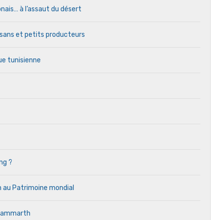
lonais… à l’assaut du désert
tisans et petits producteurs
que tunisienne
ng ?
on au Patrimoine mondial
 Gammarth