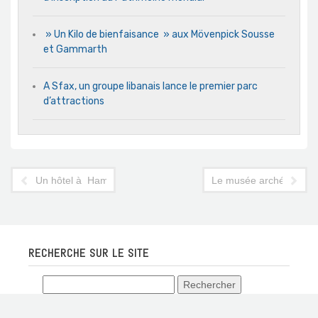
» Un Kilo de bienfaisance » aux Mövenpick Sousse
et Gammarth
A Sfax, un groupe libanais lance le premier parc
d’attractions
Un hôtel à Hammamet décroche le « Certificat d'excellence Tr
Le musée archéologique d
RECHERCHE SUR LE SITE