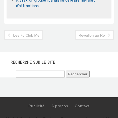
A Sfax, un groupe libanais lance le premier parc
d’attractions
Les 75 Club Med dans le monde désormais accessibles en dina
Réveillon au Regency Ga
RECHERCHE SUR LE SITE
Publicité
A propos
Contact