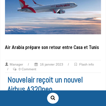
Air Arabia prépare son retour entre Casa et Tunis
Manager
/
16 janvier 2023
/
Flash info
/
0 Comment
Nouvelair reçoit un nouvel
Airbus A320neo