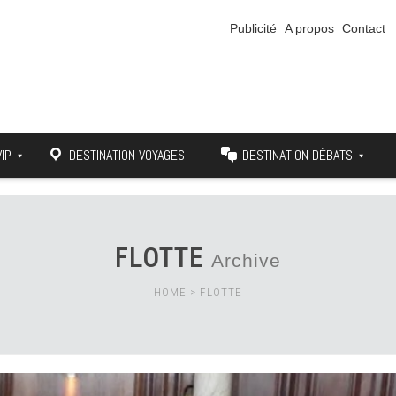
Publicité
A propos
Contact
VIP
DESTINATION VOYAGES
DESTINATION DÉBATS
FLOTTE
Archive
HOME
>
FLOTTE