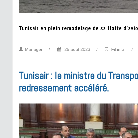
Tunisair en plein remodelage de sa flotte d’avi
Manager
/
25 août 2023
/
Fil info
/
Tunisair : le ministre du Transp
redressement accéléré.