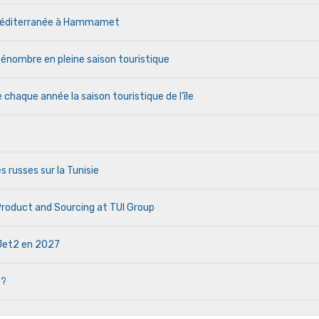
a Méditerranée à Hammamet
a pénombre en pleine saison touristique
haque année la saison touristique de l’île
s russes sur la Tunisie
 Product and Sourcing at TUI Group
e Jet2 en 2027
 ?