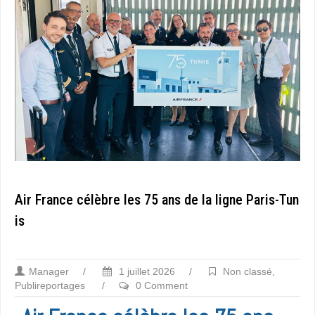
Air France célèbre les 75 ans de la ligne Paris-Tun
is
Manager
/
1 juillet 2026
/
Non classé
,
Publireportages
/
0 Comment