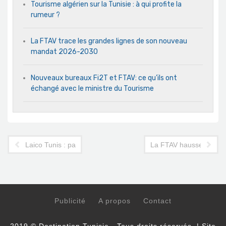
Tourisme algérien sur la Tunisie : à qui profite la
rumeur ?
La FTAV trace les grandes lignes de son nouveau
mandat 2026-2030
Nouveaux bureaux Fi2T et FTAV: ce qu’ils ont
échangé avec le ministre du Tourisme
Laico Tunis : pas d'ouverture avant 2013
La FTAV hausse le ton à
Publicité
A propos
Contact
2019 © Destination Tunisie - Tous droits réservés. | Site