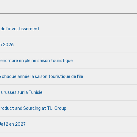
s de l’investissement
uin 2026
a pénombre en pleine saison touristique
haque année la saison touristique de l’île
s russes sur la Tunisie
 Product and Sourcing at TUI Group
e Jet2 en 2027