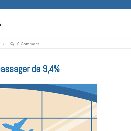
%
/
0 Comment
passager de 9,4%