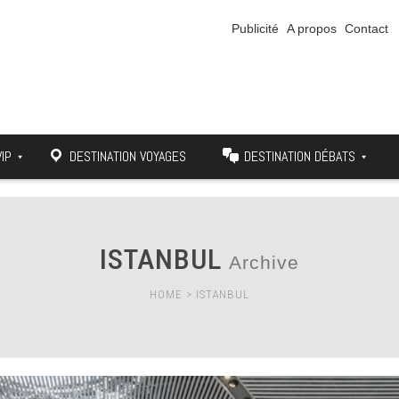
Publicité
A propos
Contact
VIP
DESTINATION VOYAGES
DESTINATION DÉBATS
ISTANBUL
Archive
HOME
>
ISTANBUL