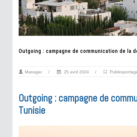
Outgoing : campagne de communication de la de
Manager
/
25 avril 2024
/
Publireportag
Outgoing : campagne de communi
Tunisie