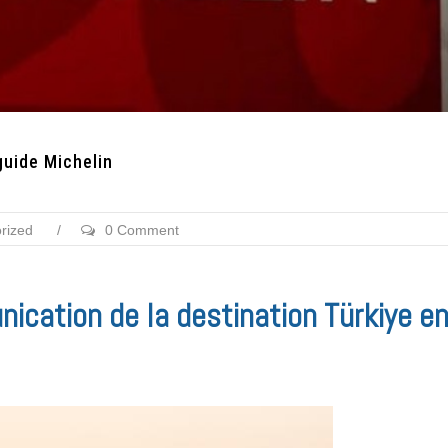
guide Michelin
rized
/
0 Comment
cation de la destination Türkiye e