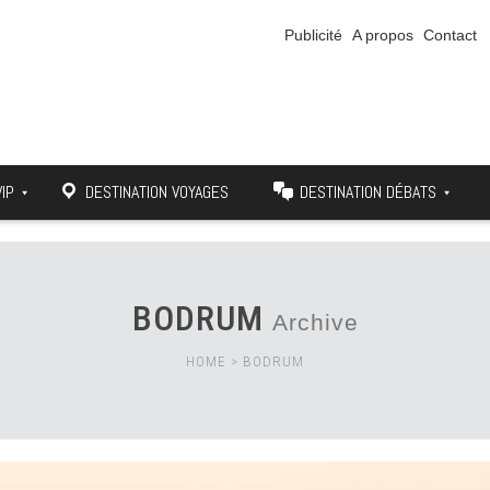
Publicité
A propos
Contact
VIP
DESTINATION VOYAGES
DESTINATION DÉBATS
BODRUM
Archive
HOME
>
BODRUM