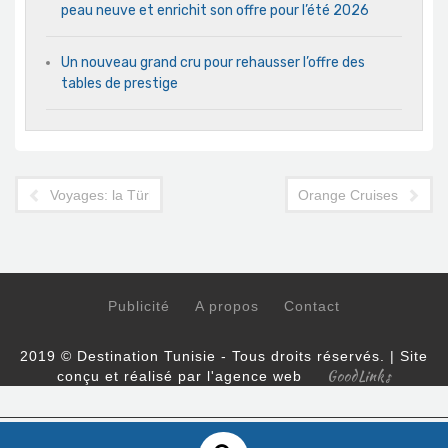
peau neuve et enrichit son offre pour l’été 2026
Un nouveau grand cru pour rehausser l’offre des
tables de prestige
Voyages: la Türkiye met en avant son offre de sports d'hiver po
Orange Cruises Tunisie
Publicité
A propos
Contact
2019 © Destination Tunisie - Tous droits réservés. | Site
GoodLinks
conçu et réalisé par l'agence web