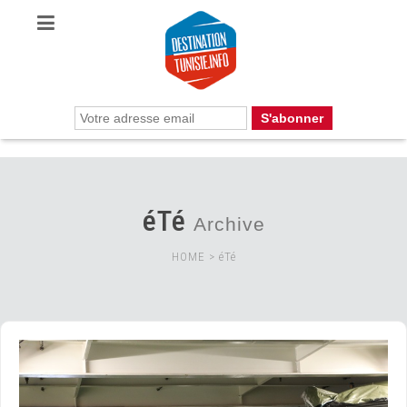
éTé
Archive
HOME
>
éTé