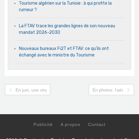
Tourisme algérien sur la Tunisie : à qui profite la
rumeur ?
La FTAV trace les grandes lignes de son nouveau
mandat 2026-2030
Nouveaux bureaux Fi2T et FTAV: ce qu’ils ont
échangé avec le ministre du Tourisme
En juin, une vingtaine de vols des 4 continents programmés su
En photos: l'aéroport T
Publicité
A propos
Contact