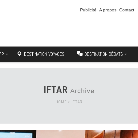
Publicité
A propos
Contact
VIP
DESTINATION VOYAGES
DESTINATION DÉBATS
IFTAR
Archive
HOME
>
IFTAR