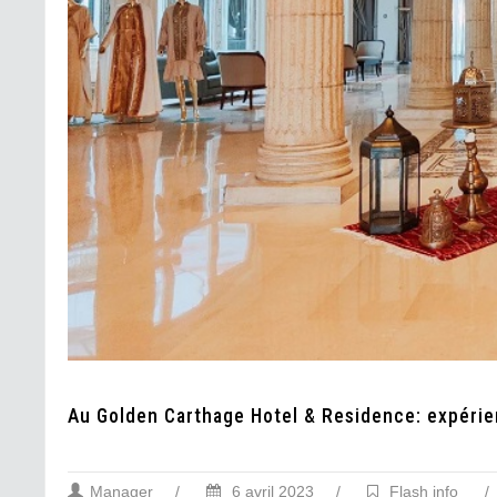
Au Golden Carthage Hotel & Residence: expérie
Manager
/
6 avril 2023
/
Flash info
/