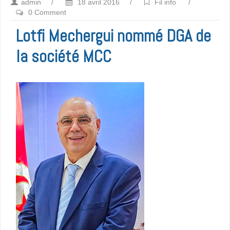
admin
/
18 avril 2016
/
Fil info
/
0 Comment
Lotfi Mechergui nommé DGA de
la société MCC