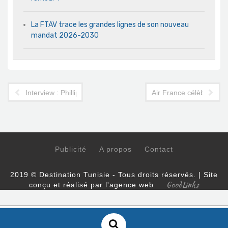
La FTAV trace les grandes lignes de son nouveau
mandat 2026-2030
Interview : Phillip Iveson, Director of Accommodation Product
Air France célèbre les 7
Publicité
A propos
Contact
2019 © Destination Tunisie - Tous droits réservés. | Site
GoodLinks
conçu et réalisé par l'agence web