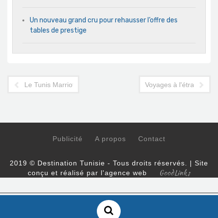
Un nouveau grand cru pour rehausser l’offre des
tables de prestige
Le Tunis Marriott Hotel dévoile son programme des fêtes
Voyages à l'étranger : N
Publicité
A propos
Contact
2019 © Destination Tunisie - Tous droits réservés. | Site
GoodLinks
conçu et réalisé par l'agence web