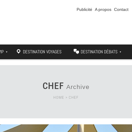
Publicité
A propos
Contact
VIP
DESTINATION VOYAGES
DESTINATION DÉBATS
CHEF
Archive
HOME
>
CHEF