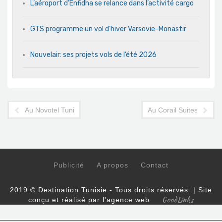
L’aéroport d’Enfidha se relance dans l’activité cargo
GTS programme un vol d’hiver Varsovie-Monastir
Nouvelair: ses projets vols de l’été 2026
Au Novotel Tunis Med V : experience d'Iftar pendant Ramadan
Au Corail Suites Hotel 
Publicité
A propos
Contact
2019 © Destination Tunisie - Tous droits réservés. | Site
GoodLinks
conçu et réalisé par l'agence web