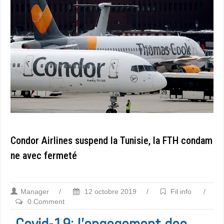
Condor Airlines suspend la Tunisie, la FTH condam
ne avec fermeté
Manager
/
12 octobre 2019
/
Fil info
/
0 Comment