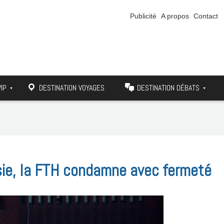
Publicité
A propos
Contact
VIP
DESTINATION VOYAGES
DESTINATION DÉBATS
isie, la FTH condamne avec fermeté