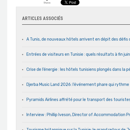
Shares
ARTICLES ASSOCIÉS
A Tunis, de nouveaux hôtels arrivent en dépit des défis
Entrées de visiteurs en Tunisie : quels résultats à fin ju
Crise de l’énergie : les hôtels tunisiens plongés dans la
Djerba Music Land 2026: l’événement phare qui rythme ch
Pyramids Airlines affrété pour le transport des touristes
Interview : Phillip Iveson, Director of Accommodation 
Tourisme britannique sur la Tunisie: le grand retour de