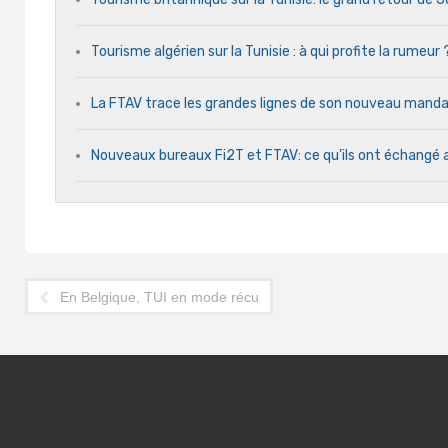
Tourisme algérien sur la Tunisie : à qui profite la rumeur 
La FTAV trace les grandes lignes de son nouveau man
Nouveaux bureaux Fi2T et FTAV: ce qu’ils ont échangé 
En Belgique, TUI en mode récupération des clients Thomas 