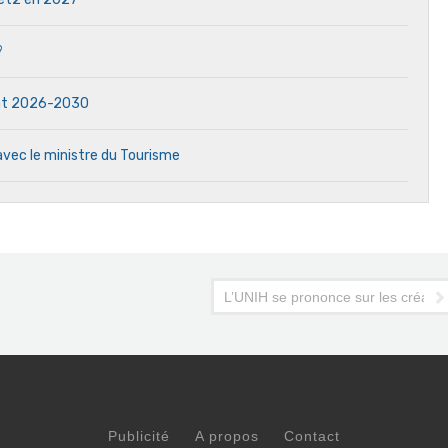
?
dat 2026-2030
avec le ministre du Tourisme
Cook
L’UNIH se prononce sur les créan
Publicité
A propos
Contact