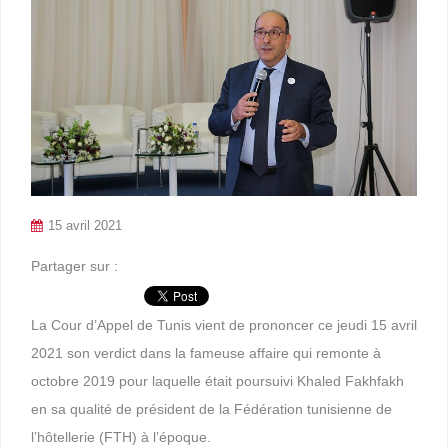
15 avril 2021
Partager sur :
La Cour d’Appel de Tunis vient de prononcer ce jeudi 15 avril
2021 son verdict dans la fameuse affaire qui remonte à
octobre 2019 pour laquelle était poursuivi Khaled Fakhfakh
en sa qualité de président de la Fédération tunisienne de
l’hôtellerie (FTH) à l’époque.