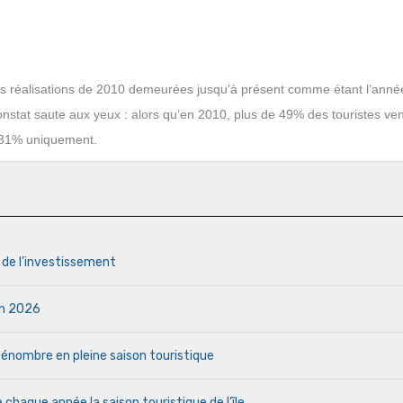
les réalisations de 2010 demeurées jusqu’à présent comme étant l’anné
onstat saute aux yeux : alors qu’en 2010, plus de 49% des touristes ve
à 31% uniquement.
s de l’investissement
uin 2026
a pénombre en pleine saison touristique
haque année la saison touristique de l’île