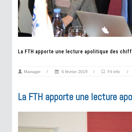
La FTH apporte une lecture apolitique des chif
Manager
/
6 février 2019
/
Fil info
/
La FTH apporte une lecture apo