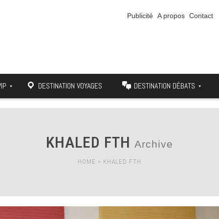
Publicité
A propos
Contact
VIP
DESTINATION VOYAGES
DESTINATION DÉBATS
KHALED FTH
Archive
HOME
>
KHALED FTH