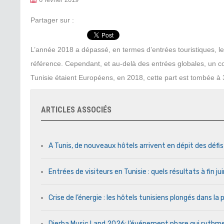
6 février 2019
Partager sur :
L’année 2018 a dépassé, en termes d’entrées touristiques, 
référence. Cependant, et au-delà des entrées globales, un c
Tunisie étaient Européens, en 2018, cette part est tombée 
ARTICLES ASSOCIÉS
A Tunis, de nouveaux hôtels arrivent en dépit des défi
Entrées de visiteurs en Tunisie : quels résultats à fin j
Crise de l’énergie : les hôtels tunisiens plongés dans l
Djerba Music Land 2026: l’événement phare qui rythme c