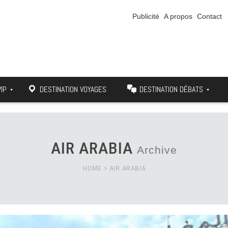
Publicité
A propos
Contact
VIP
DESTINATION VOYAGES
DESTINATION DÉBATS
AIR ARABIA
Archive
HOME
>
AIR ARABIA