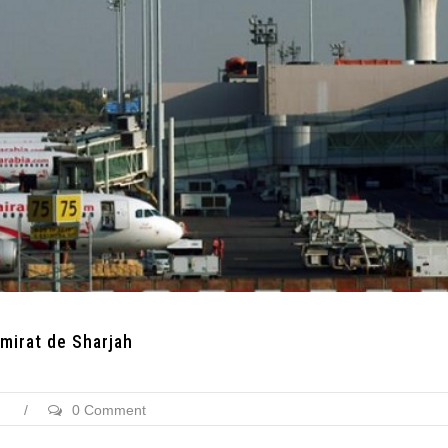
’Emirat de Sharjah
/
0 Comment