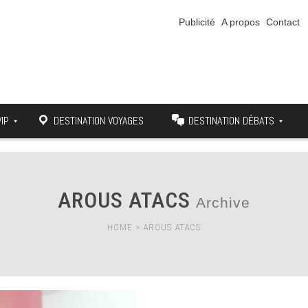
Publicité
A propos
Contact
VIP
DESTINATION VOYAGES
DESTINATION DÉBATS
AROUS ATACS
Archive
HOME
>
AROUS ATACS