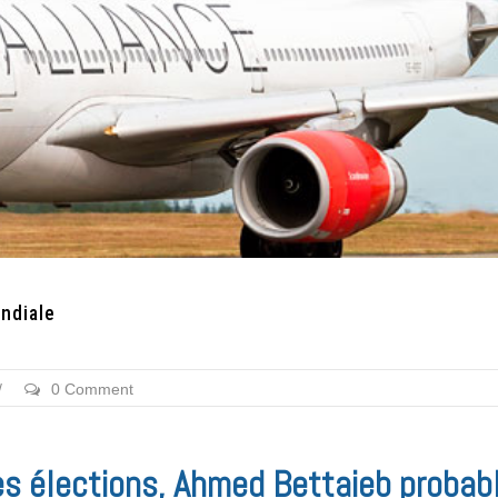
ondiale
/
0 Comment
les élections, Ahmed Bettaieb probab