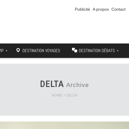
Publicité
A propos
Contact
VIP
DESTINATION VOYAGES
DESTINATION DÉBATS
DELTA
Archive
HOME
>
DELTA