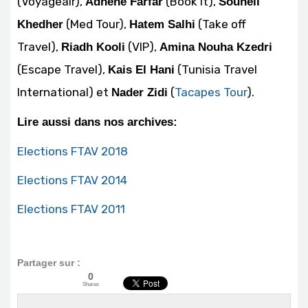
(Voyageair),
(Book It),
Adnène Farfar
Souheil
(Med Tour),
(Take off
Khedher
Hatem Salhi
Travel),
(VIP),
Riadh Kooli
Amina Nouha Kzedri
(Escape Travel),
(Tunisia Travel
Kais El Hani
International) et
(
Tacapes Tour
).
Nader Zidi
Lire aussi dans nos archives:
Elections FTAV 2018
Elections FTAV 2014
Elections FTAV 2011
Partager sur :
0
Shares