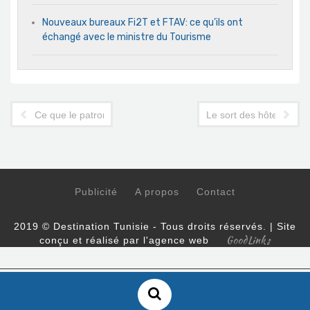
Nouveaux bureaux Fi2T et FTAV: ce qu’ils ont
échangé avec le ministre du Tourisme
Ce que le patron d'Eden Viaggi a décidé pour ses hôtels en Tu
Le sort des hôtels RIU e
Publicité
A propos
Contact
2019 © Destination Tunisie - Tous droits réservés. | Site
GoodLinks
conçu et réalisé par l'agence web