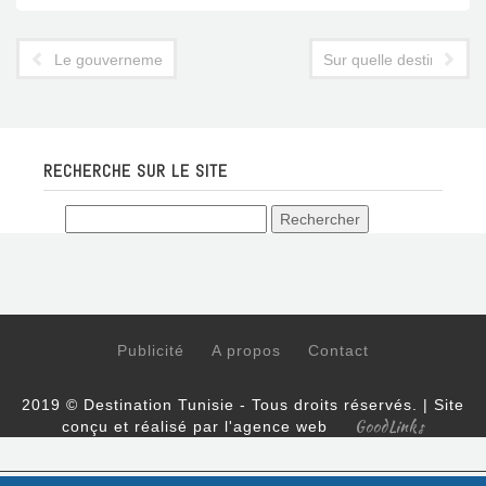
Le gouvernement se rabat sur l'Afrique pour sauver Tunisair
Sur quelle destination T
RECHERCHE SUR LE SITE
Publicité
A propos
Contact
2019 © Destination Tunisie - Tous droits réservés. | Site
GoodLinks
conçu et réalisé par l'agence web