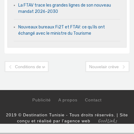
La FTAV trace les grandes lignes de son nouveau
mandat 2026-2030
Nouveaux bureaux Fi2T et FTAV: ce qu’ils ont
échangé avec le ministre du Tourisme
Conditions de voyage en Tunisie: ce qui change le 26 février
Nouvelair crève l’abcè
Publicité
A propos
Contact
2019 © Destination Tunisie - Tous droits réservés. | Site
GoodLinks
conçu et réalisé par l'agence web