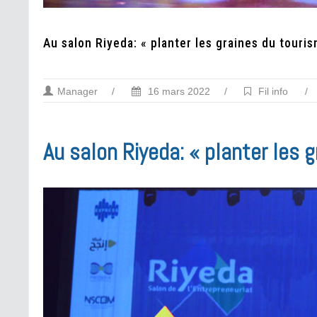
Au salon Riyeda: « planter les graines du touri
Manager
/
16 mars 2022
/
Fil info
/
Au salon Riyeda: « planter les 