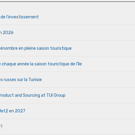
s de l’investissement
uin 2026
a pénombre en pleine saison touristique
haque année la saison touristique de l’île
s russes sur la Tunisie
 Product and Sourcing at TUI Group
e Jet2 en 2027
 ?